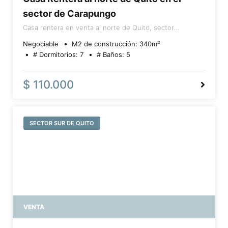
sector de Carapungo
Casa rentera en venta al norte de Quito, sector
Carapungo, disponible únicamente de contado. Cuenta
Negociable
M2 de construcción:
340
m²
con 336 m² de construcción distribuidos en 3 pisos: en
# Dormitorios:
7
# Baños:
5
la planta baja tiene un departamento de 2 dormitorios,
un local comercial con frente a la calle y 1 parqueadero;
el segundo piso dispone de un departamento de 3
$ 110.000
dormitorios; y el tercer piso una suite con área de lavado
y secado. Además, ofrece área BBQ comunal, 2
parqueaderos, 5 baños en total y documentación al día.
SECTOR SUR DE QUITO
VENTA