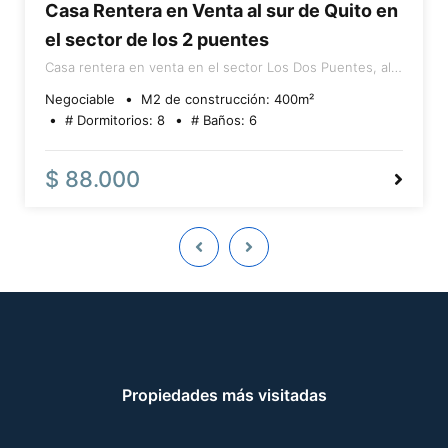
Casa Rentera en Venta al sur de Quito en
el sector de los 2 puentes
Casa rentera en venta en el sector Los Dos Puentes, al
sur de Quito. Cuenta con 4 departamentos (2 de 3
Negociable
M2 de construcción:
400
m²
dormitorios y 2 de 2 dormitorios), cada uno con sala,
# Dormitorios:
8
# Baños:
6
comedor, cocina y baño; además, el departamento
principal es tipo dúplex con terraza. La propiedad tiene
400 m² de terreno y construcción aproximada, genera
$ 88.000
alrededor de $800 mensuales en arriendos y no dispone
de parqueaderos.
Propiedades más visitadas