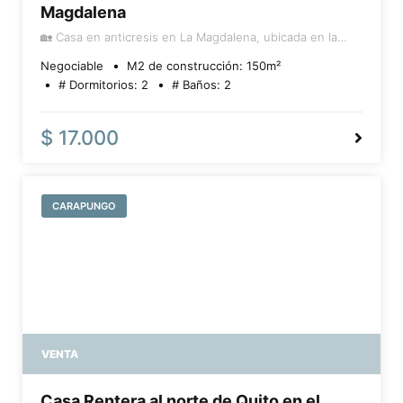
Magdalena
🏡 Casa en anticresis en La Magdalena, ubicada en la
calle Princesa Toa, cerca de El Coral, la estación del
Negociable
M2 de construcción:
150
m²
Metro y el C.C. El Recreo. La propiedad cuenta con
# Dormitorios:
2
# Baños:
2
289,70 m² de terreno y 140,39 m² de construcción,
distribuidos en 2 dormitorios, 2 baños, sala, comedor y
cocina. Además, dispone de una suite independiente
$ 17.000
con baño, bodega, área de lavandería, patio frontal y
posterior, y parqueadero para 3 vehículos. Excelente
ubicación y amplios espacios, ideal para familias.
CARAPUNGO
VENTA
Casa Rentera al norte de Quito en el