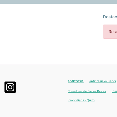
Destac
Resu
 en venta, departamentos en venta, venta de departamento
anticresis
anticresis ecuador
inm
Corredores de Bienes Raíces
Inmobiliarias Quito