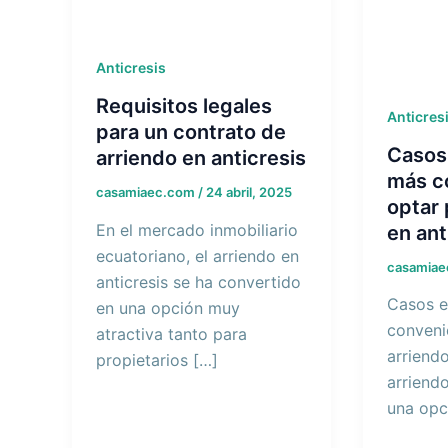
Anticresis
Requisitos legales
Anticres
para un contrato de
Casos 
arriendo en anticresis
más c
casamiaec.com
/
24 abril, 2025
optar 
En el mercado inmobiliario
en ant
ecuatoriano, el arriendo en
casamia
anticresis se ha convertido
Casos e
en una opción muy
conveni
atractiva tanto para
arriendo
propietarios […]
arriendo
una opc