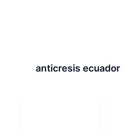
Ir
al
contenido
anticresis ecuador