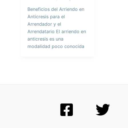
Beneficios del Arriendo en
Anticresis para el
Arrendador y el
Arrendatario El arriendo en
anticresis es una
modalidad poco conocida
Arrendar en anticresis, anticresis en Quito, anticresis, inmuebles en venta, casas de venta inmuebles de venta en Quito, departamentos de venta en Quito