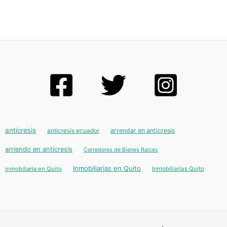
Arrendar en anticresis, anticresis en Quito, anticresis, inmuebles en venta, casas de venta inmuebles de venta en Quito, departamentos de venta en Quito
anticresis
anticresis ecuador
arrendar en anticresis
arriendo en anticresis
Corredores de Bienes Raíces
Inmobiliarias en Quito
inmobiliaria en Quito
Inmobiliarias Quito